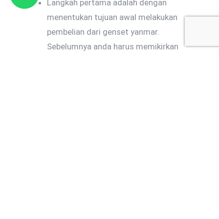
Langkah pertama adalah dengan
menentukan tujuan awal melakukan
pembelian dari genset yanmar.
Sebelumnya anda harus memikirkan
bahwa anda membeli genset untuk
listrik utama atau hanya untuk
cadangan saja. Ketika anda membeli
genset untuk penghasil listrik utama
maka tentukan power output yang
mampu menyalakan semua
kebutuhan listrik anda.
Langkah kedua adalah memikirkan
peralatan yang akan difasilitasi oleh
genset diesel. Tentunya, ketika anda
akan menginginkan instalasi pada