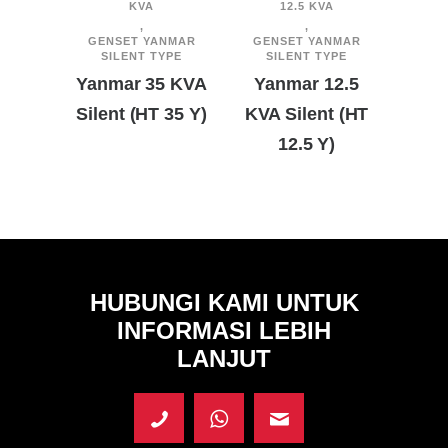
KVA
12.5 KVA
,
,
GENSET YANMAR
GENSET YANMAR
GEN
SILENT TYPE
SILENT TYPE
O
Yanmar 35 KVA
Yanmar 12.5
Yanm
Silent (HT 35 Y)
KVA Silent (HT
Open
12.5 Y)
HUBUNGI KAMI UNTUK
INFORMASI LEBIH
LANJUT