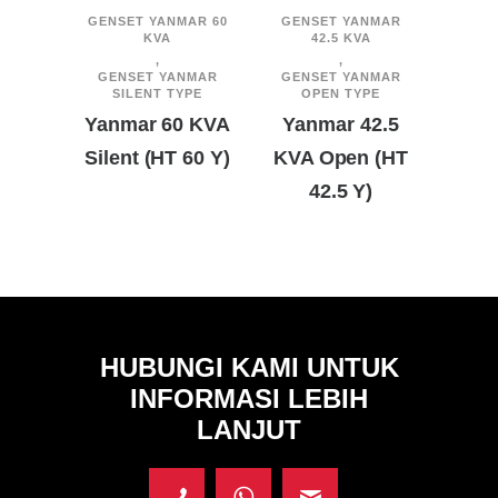
GENSET YANMAR 60
GENSET YANMAR
GENSE
KVA
42.5 KVA
,
,
GENSET YANMAR
GENSET YANMAR
GEN
SILENT TYPE
OPEN TYPE
O
Yanmar 60 KVA
Yanmar 42.5
Yanm
Silent (HT 60 Y)
KVA Open (HT
Open
42.5 Y)
HUBUNGI KAMI UNTUK
INFORMASI LEBIH
LANJUT